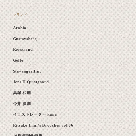
ブランド
Arabia
Gustavsberg
Rorstrand
Gefle
Stavangerflint
Jens H.Quistgaard
高塚 和則
今井 律湖
イラストレーター kana
Ritsuko Imai's Brooches vol.06