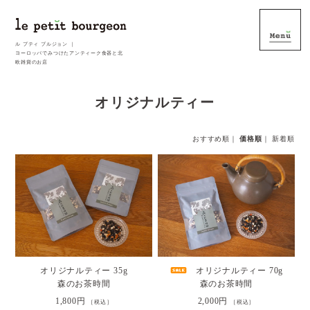
ル プティ ブルジョン ｜
ヨーロッパでみつけたアンティーク食器と北
欧雑貨のお店
オリジナルティー
おすすめ順
｜
価格順
｜
新着順
オリジナルティー 35g
オリジナルティー 70g
森のお茶時間
森のお茶時間
1,800円
2,000円
［税込］
［税込］