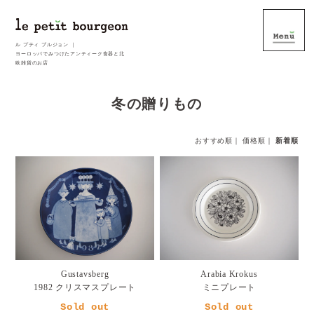
ル プティ ブルジョン ｜
ヨーロッパでみつけたアンティーク食器と北
欧雑貨のお店
冬の贈りもの
おすすめ順
｜
価格順
｜
新着順
Gustavsberg
Arabia Krokus
1982 クリスマスプレート
ミニプレート
Sold out
Sold out