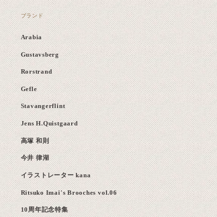
ブランド
Arabia
Gustavsberg
Rorstrand
Gefle
Stavangerflint
Jens H.Quistgaard
高塚 和則
今井 律湖
イラストレーター kana
Ritsuko Imai's Brooches vol.06
10周年記念特集