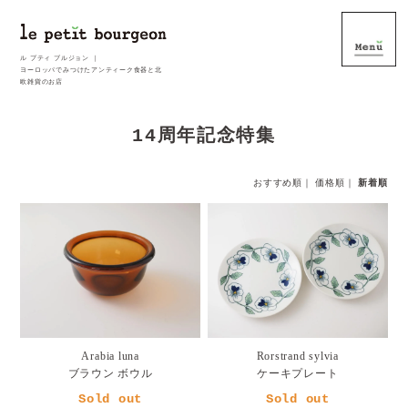
ル プティ ブルジョン ｜
ヨーロッパでみつけたアンティーク食器と北
欧雑貨のお店
14周年記念特集
おすすめ順
｜
価格順
｜
新着順
Arabia luna
Rorstrand sylvia
ブラウン ボウル
ケーキプレート
Sold out
Sold out