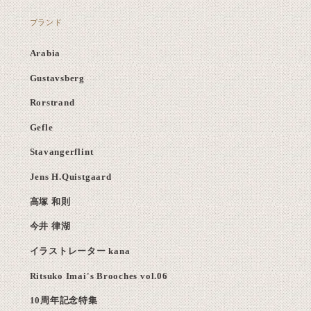
ブランド
Arabia
Gustavsberg
Rorstrand
Gefle
Stavangerflint
Jens H.Quistgaard
高塚 和則
今井 律湖
イラストレーター kana
Ritsuko Imai's Brooches vol.06
10周年記念特集