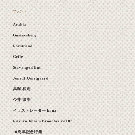
ブランド
Arabia
Gustavsberg
Rorstrand
Gefle
Stavangerflint
Jens H.Quistgaard
高塚 和則
今井 律湖
イラストレーター kana
Ritsuko Imai's Brooches vol.06
10周年記念特集