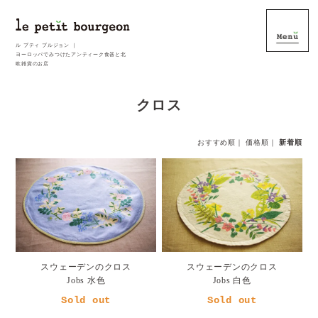
ル プティ ブルジョン ｜
ヨーロッパでみつけたアンティーク食器と北
欧雑貨のお店
クロス
おすすめ順
｜
価格順
｜
新着順
スウェーデンのクロス
スウェーデンのクロス
Jobs 水色
Jobs 白色
Sold out
Sold out