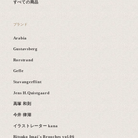
すべての商品
ブランド
Arabia
Gustavsberg
Rorstrand
Gefle
Stavangerflint
Jens H.Quistgaard
高塚 和則
今井 律湖
イラストレーター kana
Ritsuko Imai's Brooches vol.06