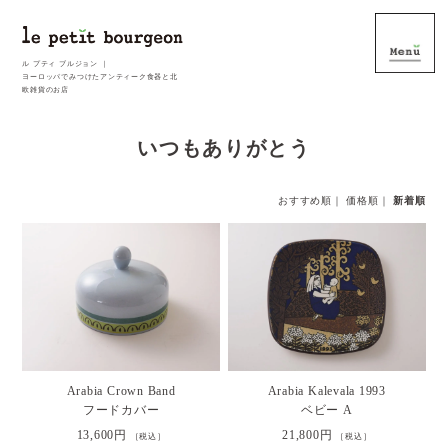
ル プティ ブルジョン ｜
ヨーロッパでみつけたアンティーク食器と北
欧雑貨のお店
いつもありがとう
おすすめ順
｜
価格順
｜
新着順
Arabia Crown Band
Arabia Kalevala 1993
フードカバー
ベビー A
13,600円
21,800円
［税込］
［税込］