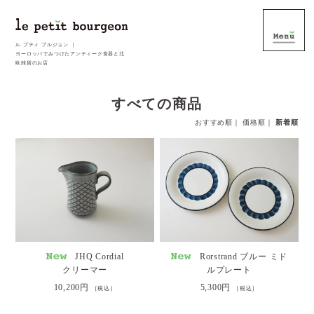
ル プティ ブルジョン ｜
ヨーロッパでみつけたアンティーク食器と北
欧雑貨のお店
すべての商品
おすすめ順
｜
価格順
｜
新着順
JHQ Cordial
Rorstrand ブルー ミド
クリーマー
ルプレート
10,200円
5,300円
［税込］
［税込］