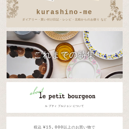
kurashino-me
ダイアリー・買い付け日記・レシピ・北欧からのお便り など
これまでの特集
ル プティ ブルジョン について
¥15,000
税込
以上のお買い物で