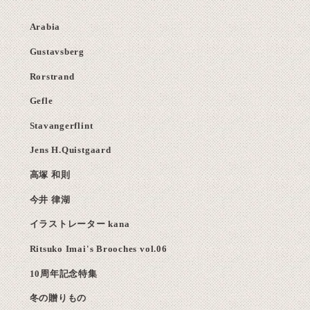
Arabia
Gustavsberg
Rorstrand
Gefle
Stavangerflint
Jens H.Quistgaard
高塚 和則
今井 律湖
イラストレーター kana
Ritsuko Imai's Brooches vol.06
10周年記念特集
冬の贈りもの