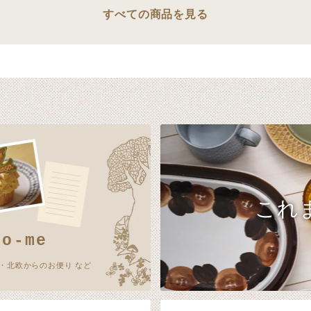
すべての商品を見る
これ
no-me
・北欧からのお便り など