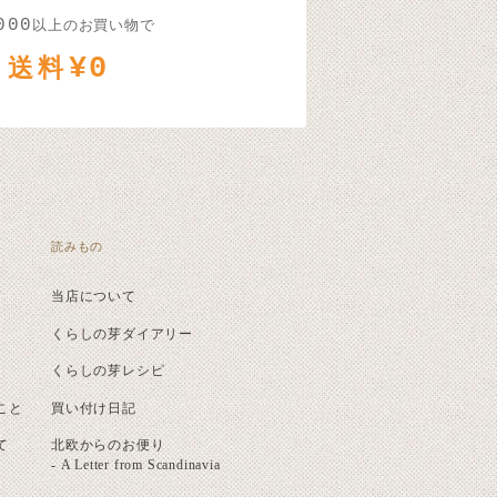
000
以上のお買い物で
¥0
送料
読みもの
当店について
くらしの芽ダイアリー
くらしの芽レシピ
こと
買い付け日記
て
北欧からのお便り
- A Letter from Scandinavia