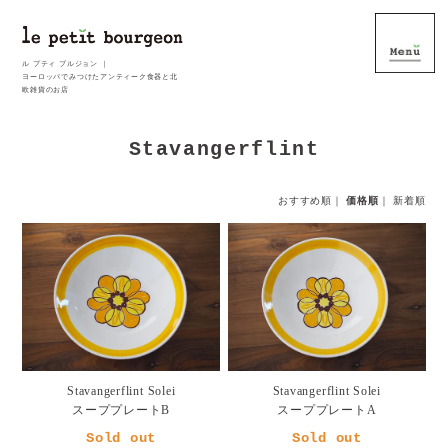
ル プティ ブルジョン ｜
ヨーロッパでみつけたアンティーク食器と北
欧雑貨のお店
Stavangerflint
おすすめ順
｜
価格順
｜
新着順
Stavangerflint Solei
Stavangerflint Solei
スーププレートB
スーププレートA
Sold out
Sold out