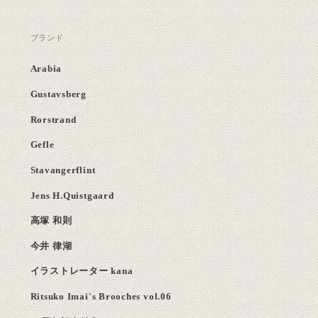
ブランド
Arabia
Gustavsberg
Rorstrand
Gefle
Stavangerflint
Jens H.Quistgaard
高塚 和則
今井 律湖
イラストレーター kana
Ritsuko Imai's Brooches vol.06