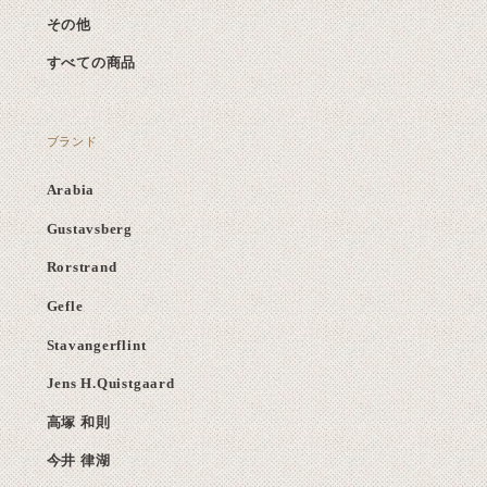
その他
すべての商品
ブランド
Arabia
Gustavsberg
Rorstrand
Gefle
Stavangerflint
Jens H.Quistgaard
高塚 和則
今井 律湖