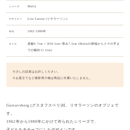
Malin
シリーズ
Lisa Larson (リサラーソン)
デザイナー
1962-1980年
年代
底幅9.7cm × H18.5cm×厚み7.5cm (Malinの胴端からクマの手ま
サイズ
での幅約11.5cm)
※少しの誤差はお許しください。
※お皿立てなど撮影用小物は商品に付属いたしません。
Gustavsberg (グスタフスベリ)社、リサラーソンのオブジェで
す。
1962年から1980年にかけて作られたシリーズで、
子どもをモチーフにしたデザインです。