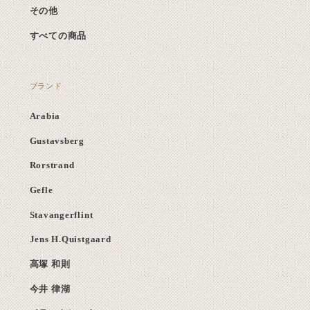
その他
すべての商品
ブランド
Arabia
Gustavsberg
Rorstrand
Gefle
Stavangerflint
Jens H.Quistgaard
高塚 和則
今井 律湖