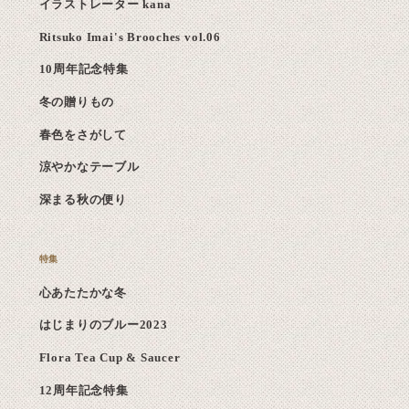
イラストレーター kana
Ritsuko Imai's Brooches vol.06
10周年記念特集
冬の贈りもの
春色をさがして
涼やかなテーブル
深まる秋の便り
心あたたかな冬
はじまりのブルー2023
Flora Tea Cup & Saucer
12周年記念特集