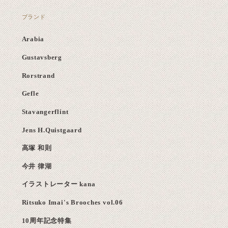
ブランド
Arabia
Gustavsberg
Rorstrand
Gefle
Stavangerflint
Jens H.Quistgaard
高塚 和則
今井 律湖
イラストレーター kana
Ritsuko Imai's Brooches vol.06
10周年記念特集