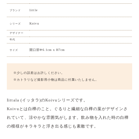
little
ブランド
Koivu
シリーズ
デザイナー
年代
開口部Φ6.1cm x H7cm
サイズ
※少しの誤差はお許しください。
※カトラリなど撮影用小物は商品に付属いたしません。
Iittala (イッタラ)のKoivuシリーズです。
Koivuとは白樺のこと。ぐるりと繊細な白樺の葉がデザインさ
れていて、涼やかな雰囲気がします。飲み物を入れた時の白樺
の模様がキラキラと浮き出る感じも素敵です。