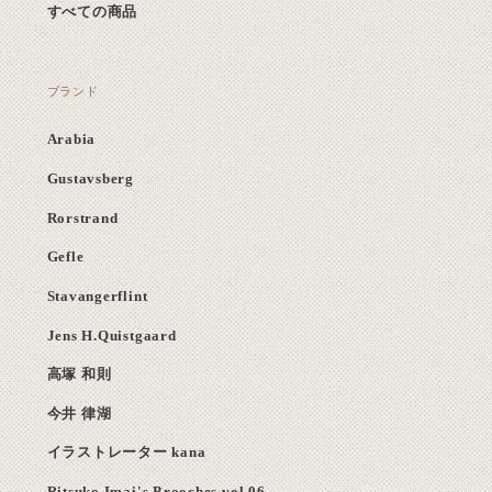
すべての商品
ブランド
Arabia
Gustavsberg
Rorstrand
Gefle
Stavangerflint
Jens H.Quistgaard
高塚 和則
今井 律湖
イラストレーター kana