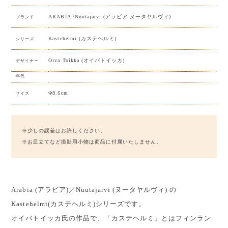
ARABIA /Nuutajarvi (アラビア ヌータヤルヴィ)
ブランド
Kastehelmi (カステヘルミ)
シリーズ
Oiva Toikka (オイバトイッカ)
デザイナー
年代
Φ8.6cm
サイズ
※少しの誤差はお許しください。
※お皿立てなど撮影用小物は商品に付属いたしません。
Arabia (アラビア)／Nuutajarvi (ヌータヤルヴィ) の
Kastehelmi(カステヘルミ)シリーズです。
オイバトイッカ氏の作品で、「カステヘルミ」とはフィンラン