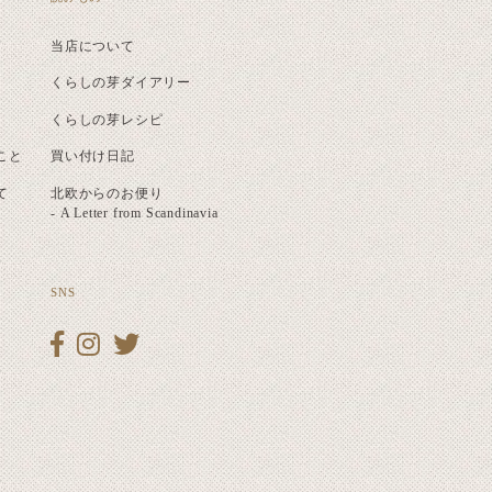
当店について
くらしの芽ダイアリー
くらしの芽レシピ
こと
買い付け日記
て
北欧からのお便り
- A Letter from Scandinavia
SNS