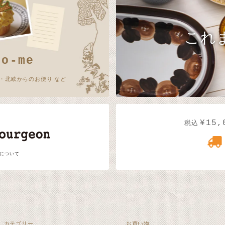
これ
no-me
・北欧からのお便り など
¥15,
税込
 について
カテゴリー
お買い物