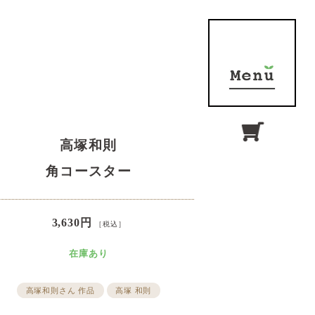
高塚和則
角コースター
3,630円
［税込］
在庫あり
高塚和則さん 作品
高塚 和則