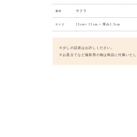
サクラ
素材
11cm× 11cm × 厚み1.3cm
サイズ
※少しの誤差はお許しください。
※お皿立てなど撮影用小物は商品に付属いたし