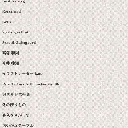
Gustavsberg
Rorstrand
Gefle
Stavangerflint
Jens H.Quistgaard
高塚 和則
今井 律湖
イラストレーター kana
Ritsuko Imai's Brooches vol.06
10周年記念特集
冬の贈りもの
春色をさがして
涼やかなテーブル