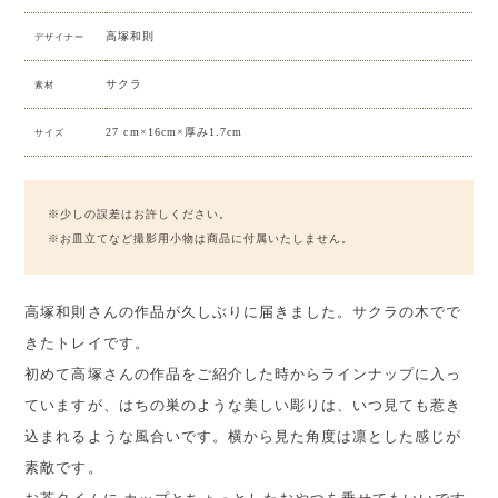
高塚和則
デザイナー
サクラ
素材
27 cm×16cm×厚み1.7cm
サイズ
※少しの誤差はお許しください。
※お皿立てなど撮影用小物は商品に付属いたしません。
高塚和則さんの作品が久しぶりに届きました。サクラの木でで
きたトレイです。
初めて高塚さんの作品をご紹介した時からラインナップに入っ
ていますが、はちの巣のような美しい彫りは、いつ見ても惹き
込まれるような風合いです。横から見た角度は凛とした感じが
素敵です。