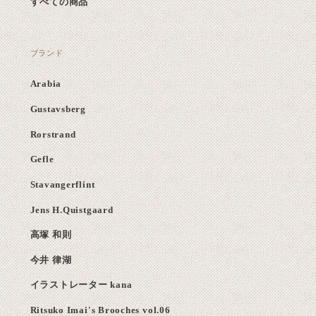
すべての商品
ブランド
Arabia
Gustavsberg
Rorstrand
Gefle
Stavangerflint
Jens H.Quistgaard
高塚 和則
今井 律湖
イラストレーター kana
Ritsuko Imai's Brooches vol.06