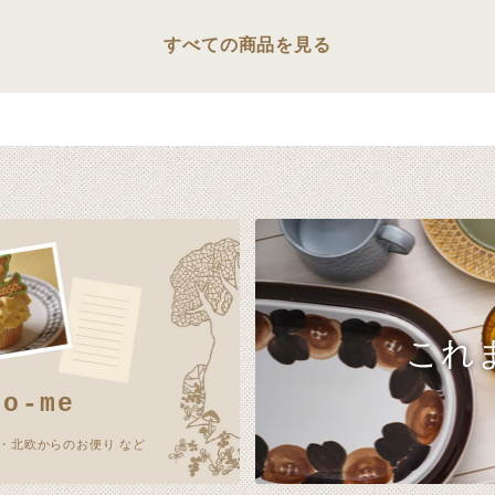
すべての商品を見る
これ
no-me
・北欧からのお便り など