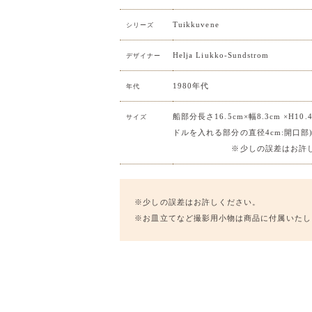
Tuikkuvene
シリーズ
Helja Liukko-Sundstrom
デザイナー
1980年代
年代
船部分長さ16.5cm×幅8.3cm ×H10.
サイズ
ドルを入れる部分の直径4cm:開口部
※少しの誤差はお許しく
※少しの誤差はお許しください。
※お皿立てなど撮影用小物は商品に付属いたし