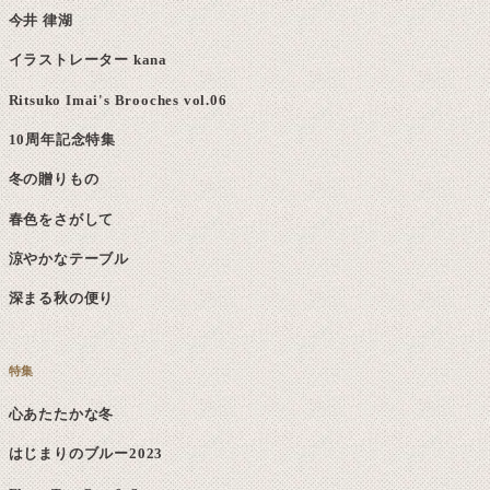
今井 律湖
イラストレーター kana
Ritsuko Imai's Brooches vol.06
10周年記念特集
冬の贈りもの
春色をさがして
涼やかなテーブル
深まる秋の便り
心あたたかな冬
はじまりのブルー2023