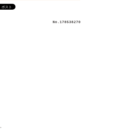
No.178538270
す。