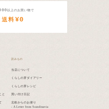
000
以上のお買い物で
¥0
送料
読みもの
当店について
くらしの芽ダイアリー
くらしの芽レシピ
こと
買い付け日記
て
北欧からのお便り
- A Letter from Scandinavia