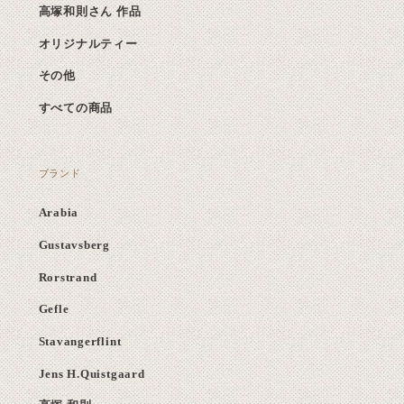
高塚和則さん 作品
オリジナルティー
その他
すべての商品
ブランド
Arabia
Gustavsberg
Rorstrand
Gefle
Stavangerflint
Jens H.Quistgaard