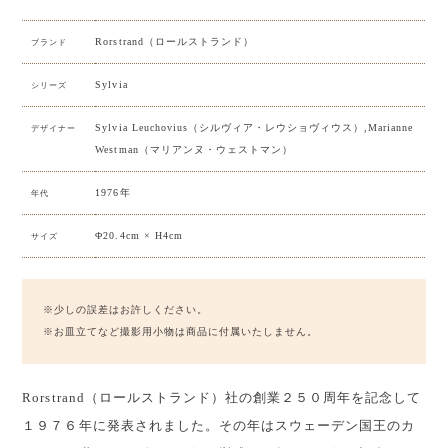
Rorstrand（ロールストランド）
ブランド
Sylvia
シリーズ
Sylvia Leuchovius（シルヴィア・レウショヴィウス）,Marianne
デザイナー
Westman（マリアンヌ・ウェストマン）
1976年
年代
Φ20.4cm × H4cm
サイズ
※少しの誤差はお許しください。
※お皿立てなど撮影用小物は商品に付属いたしません。
Rorstrand（ロールストランド）社の創業２５０周年を記念して
１９７６年に発表されました。その年はスウェーデン国王のカ