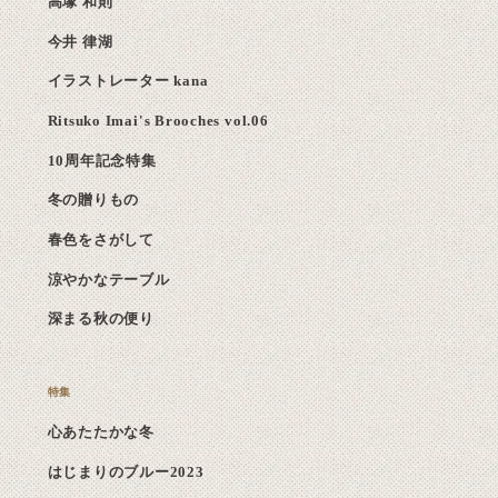
高塚 和則
今井 律湖
イラストレーター kana
Ritsuko Imai's Brooches vol.06
10周年記念特集
冬の贈りもの
春色をさがして
涼やかなテーブル
深まる秋の便り
心あたたかな冬
はじまりのブルー2023