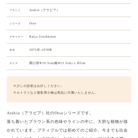
Arabia（アラビア）
ブランド
Otso
シリーズ
Raija Uosikkinen
デザイナー
1975年-1978年
年代
開口部Φ10.3cm(幅Φ13.3cm) x H5cm
サイズ
※少しの誤差はお許しください。
※カトラリなど撮影用小物は商品に付属いたしません。
Arabia（アラビア）社のOtsoシリーズです。
落ち着いたブラウン系の色味やラインの中に、大胆な植物が描
かれています。プティブルでは初めてのご紹介。今までも出会