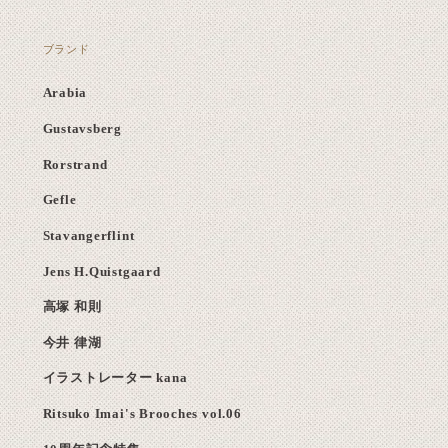
ブランド
Arabia
Gustavsberg
Rorstrand
Gefle
Stavangerflint
Jens H.Quistgaard
高塚 和則
今井 律湖
イラストレーター kana
Ritsuko Imai's Brooches vol.06