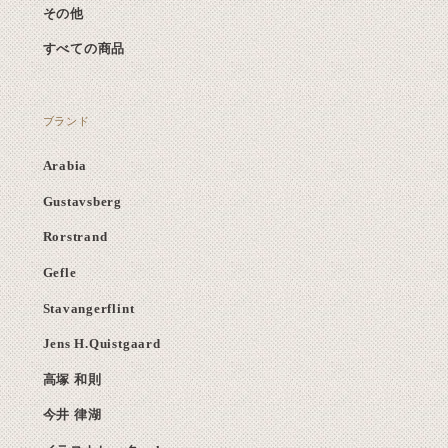
その他
すべての商品
ブランド
Arabia
Gustavsberg
Rorstrand
Gefle
Stavangerflint
Jens H.Quistgaard
高塚 和則
今井 律湖