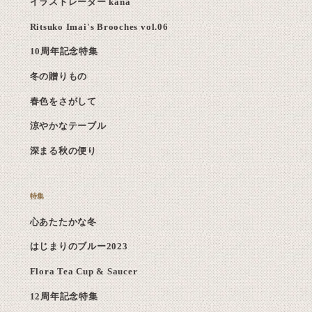
イラストレーター kana
Ritsuko Imai's Brooches vol.06
10周年記念特集
冬の贈りもの
春色をさがして
涼やかなテーブル
深まる秋の便り
心あたたかな冬
はじまりのブルー2023
Flora Tea Cup & Saucer
12周年記念特集