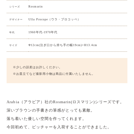
Rosmarin
シリーズ
Ulla Procope（ウラ・プロコッペ）
デザイナー
1960年代-1970年代
年代
Φ12cm(注ぎ口から持ち手の幅19cm)×H13.4cm
サイズ
※少しの誤差はお許しください。
※お皿立てなど撮影用小物は商品に付属いたしません。
Arabia（アラビア）社のRosmarin(ロスマリン)シリーズです。
深いブラウンの手書きの筆感がとっても素敵。
落ち着いた優しい空間を作ってくれます。
今回初めて、ピッチャーを入荷することができました。