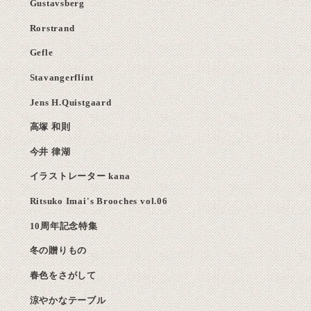
Gustavsberg
Rorstrand
Gefle
Stavangerflint
Jens H.Quistgaard
高塚 和則
今井 律湖
イラストレーター kana
Ritsuko Imai's Brooches vol.06
10周年記念特集
冬の贈りもの
春色をさがして
涼やかなテーブル