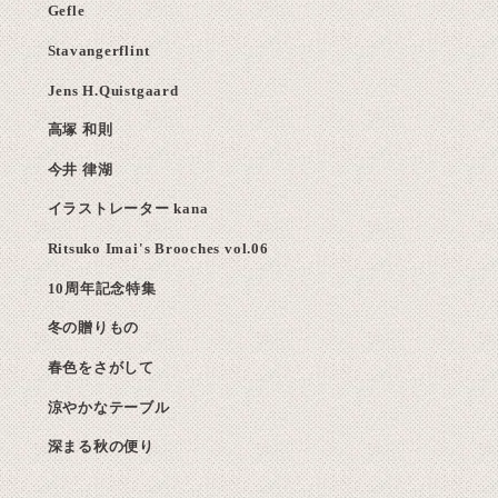
Gefle
Stavangerflint
Jens H.Quistgaard
高塚 和則
今井 律湖
イラストレーター kana
Ritsuko Imai's Brooches vol.06
10周年記念特集
冬の贈りもの
春色をさがして
涼やかなテーブル
深まる秋の便り