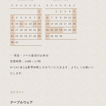
日
月
火
水
木
金
土
日
月
火
水
木
金
土
1
1
2
3
4
5
2
3
4
5
6
7
8
6
7
8
9
10
11
12
9
10
11
12
13
14
15
13
14
15
16
17
18
19
16
17
18
19
20
21
22
20
21
22
23
24
25
26
23
24
25
26
27
28
29
27
28
29
30
30
31
■
発送・メール返信のお休み
営業時間：10時～17時
8/14(金)は夏季休暇とさせていただきます。よろしくお願いい
たします。
カテゴリー
テーブルウェア