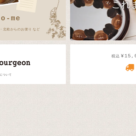
これ
no-me
・北欧からのお便り など
¥15,
税込
 について