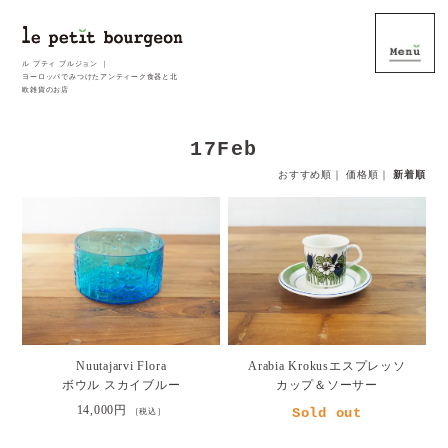
ル プティ ブルジョン ｜
ヨーロッパでみつけたアンティーク食器と北
欧雑貨のお店
17Feb
おすすめ順
｜
価格順
｜
新着順
Nuutajarvi Flora
Arabia Krokusエスプレッソ
ボウル スカイブルー
カップ＆ソーサー
14,000円
Sold out
［税込］