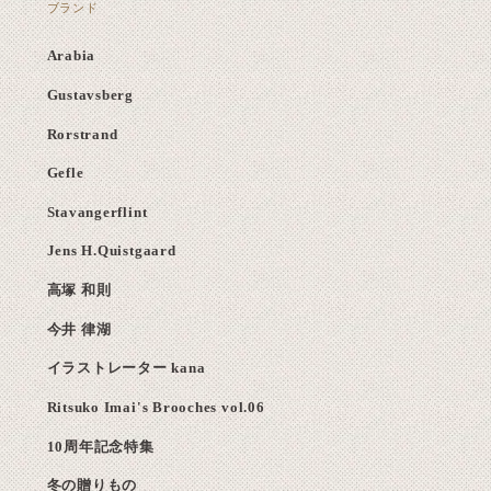
ブランド
Arabia
Gustavsberg
Rorstrand
Gefle
Stavangerflint
Jens H.Quistgaard
高塚 和則
今井 律湖
イラストレーター kana
Ritsuko Imai's Brooches vol.06
10周年記念特集
冬の贈りもの