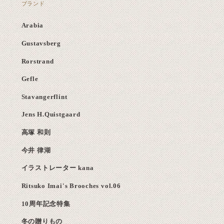
ブランド
Arabia
Gustavsberg
Rorstrand
Gefle
Stavangerflint
Jens H.Quistgaard
高塚 和則
今井 律湖
イラストレーター kana
Ritsuko Imai's Brooches vol.06
10周年記念特集
冬の贈りもの