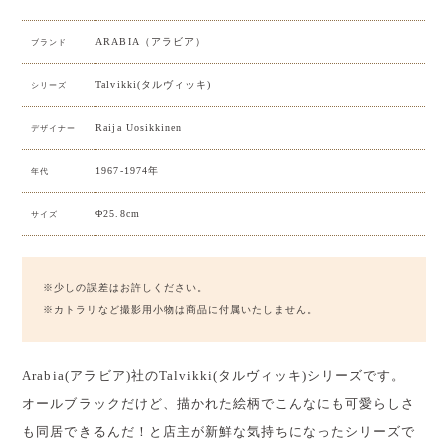
ARABIA（アラビア）
ブランド
Talvikki(タルヴィッキ)
シリーズ
Raija Uosikkinen
デザイナー
1967-1974年
年代
Φ25.8cm
サイズ
※少しの誤差はお許しください。
※カトラリなど撮影用小物は商品に付属いたしません。
Arabia(アラビア)社のTalvikki(タルヴィッキ)シリーズです。
オールブラックだけど、描かれた絵柄でこんなにも可愛らしさ
も同居できるんだ！と店主が新鮮な気持ちになったシリーズで