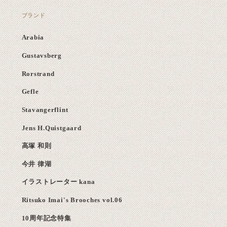
ブランド
Arabia
Gustavsberg
Rorstrand
Gefle
Stavangerflint
Jens H.Quistgaard
高塚 和則
今井 律湖
イラストレーター kana
Ritsuko Imai's Brooches vol.06
10周年記念特集