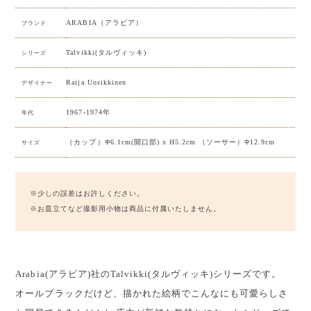
ARABIA（アラビア）
ブランド
Talvikki(タルヴィッキ)
シリーズ
Raija Uosikkinen
デザイナー
1967-1974年
年代
（カップ）Φ6.1cm(開口部) x H5.2cm （ソーサー）Φ12.9cm
サイズ
※少しの誤差はお許しください。
※お皿立てなど撮影用小物は商品に付属いたしません。
Arabia(アラビア)社のTalvikki(タルヴィッキ)シリーズです。
オールブラックだけど、描かれた絵柄でこんなにも可愛らしさ