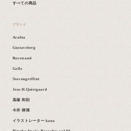
すべての商品
ブランド
Arabia
Gustavsberg
Rorstrand
Gefle
Stavangerflint
Jens H.Quistgaard
高塚 和則
今井 律湖
イラストレーター kana