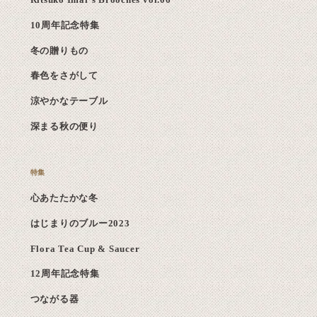
Ritsuko Imai's Brooches vol.06
10周年記念特集
冬の贈りもの
春色をさがして
涼やかなテーブル
深まる秋の便り
心あたたかな冬
はじまりのブルー2023
Flora Tea Cup & Saucer
12周年記念特集
つながる器