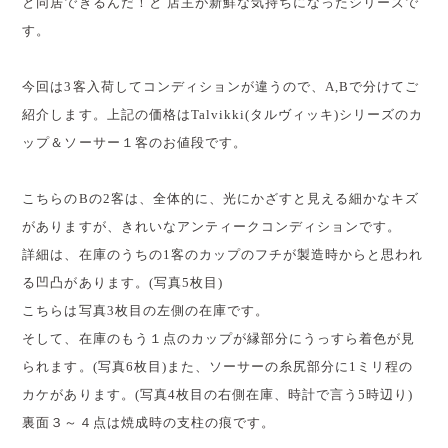
と同居できるんだ！と 店主が新鮮な気持ちになったシリーズで
す。
今回は3客入荷してコンディションが違うので、A,Bで分けてご
紹介します。上記の価格はTalvikki(タルヴィッキ)シリーズのカ
ップ＆ソーサー１客のお値段です。
こちらのBの2客は、全体的に、光にかざすと見える細かなキズ
がありますが、きれいなアンティークコンディションです。
詳細は、在庫のうちの1客のカップのフチが製造時からと思われ
る凹凸があります。(写真5枚目)
こちらは写真3枚目の左側の在庫です。
そして、在庫のもう１点のカップが縁部分にうっすら着色が見
られます。(写真6枚目)また、ソーサーの糸尻部分に1ミリ程の
カケがあります。(写真4枚目の右側在庫、時計で言う5時辺り)
裏面３～４点は焼成時の支柱の痕です。