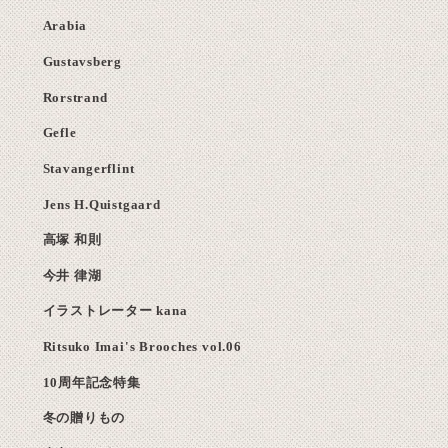
Arabia
Gustavsberg
Rorstrand
Gefle
Stavangerflint
Jens H.Quistgaard
高塚 和則
今井 律湖
イラストレーター kana
Ritsuko Imai's Brooches vol.06
10周年記念特集
冬の贈りもの