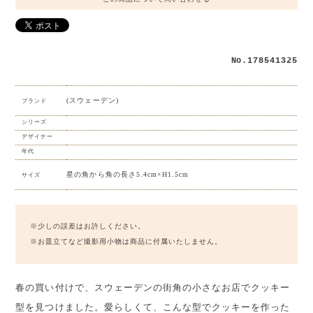
No.178541325
(スウェーデン)
ブランド
シリーズ
デザイナー
年代
星の角から角の長さ5.4cm×H1.5cm
サイズ
※少しの誤差はお許しください。
※お皿立てなど撮影用小物は商品に付属いたしません。
春の買い付けで、スウェーデンの街角の小さなお店でクッキー
型を見つけました。愛らしくて、こんな型でクッキーを作った