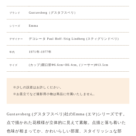
Gustavsberg（グスタフスベリ）
ブランド
Emma
シリーズ
デコレータ Paul Hoff /Stig Lindberg (スティグリンドベリ)
デザイナー
1971年-1977年
年代
(カップ)開口部Φ6.6cm×H6.4cm, (ソーサー)Φ13.5cm
サイズ
※少しの誤差はお許しください。
※お皿立てなど撮影用小物は商品に付属いたしません。
Gustavsberg (グスタフスベリ)社のEmma (エマ)シリーズです。
点で描かれた花模様が立体的に見えて素敵。点描と落ち着いた
色味が相まってか、かわいらしい部屋、スタイリッシュな部