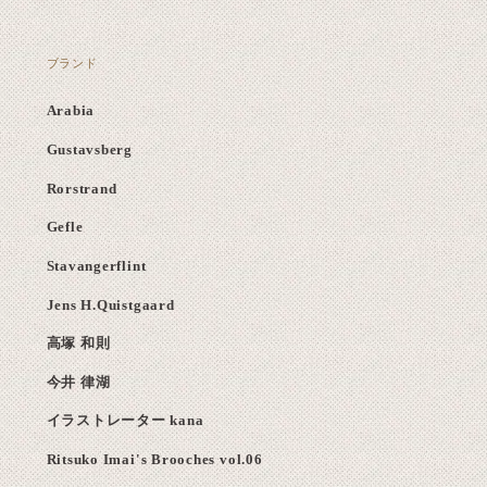
ブランド
Arabia
Gustavsberg
Rorstrand
Gefle
Stavangerflint
Jens H.Quistgaard
高塚 和則
今井 律湖
イラストレーター kana
Ritsuko Imai's Brooches vol.06