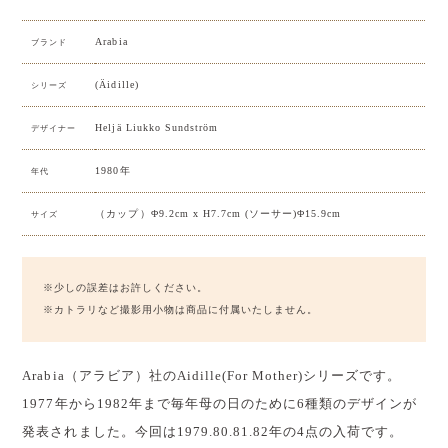
Arabia
ブランド
(Äidille)
シリーズ
Heljä Liukko Sundström
デザイナー
1980年
年代
（カップ）Φ9.2cm x H7.7cm (ソーサー)Φ15.9cm
サイズ
※少しの誤差はお許しください。
※カトラリなど撮影用小物は商品に付属いたしません。
Arabia（アラビア）社のAidille(For Mother)シリーズです。
1977年から1982年まで毎年母の日のために6種類のデザインが
発表されました。今回は1979.80.81.82年の4点の入荷です。