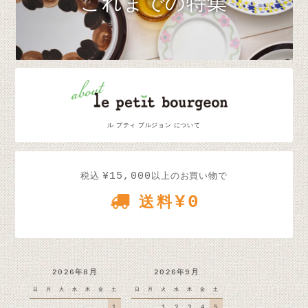
これまでの特集
ル プティ ブルジョン について
¥15,000
税込
以上のお買い物で
¥0
送料
2026年8月
2026年9月
日
月
火
水
木
金
土
日
月
火
水
木
金
土
1
1
2
3
4
5