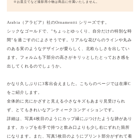
※お皿立てなど撮影用小物は商品に付属いたしません。
Arabia（アラビア）社のOrnamentti シリーズです。
シックなゴールドで、”ちょっとゆっくり、自分だけの特別な時
間”を過ごすのによさそうです。リアルな花びらのラインや丸み
のある実のようなデザインが愛らしく、北欧らしさを出してい
ます。フォルムも下部分の高さがキリッとしたとっておき感を
出してくれるのでしょうか。
かなり久しぶりに3客出会えました。こちらのページでは在庫C
をご紹介します。
全体的に光にかざすと見える小さなキズもあまり見受けられ
ず、とてもきれいなアンティークコンディションです。
詳細は、写真4枚目のようにカップ縁にぶつけたような跡があり
ます。カップを右手で持つと飲み口よりも少し右にずれた箇所
になります。また、写真5枚目のようにプリント部分がずれて着