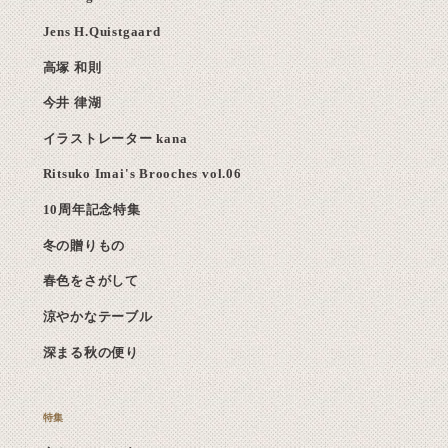
Jens H.Quistgaard
高塚 和則
今井 律湖
イラストレーター kana
Ritsuko Imai's Brooches vol.06
10周年記念特集
冬の贈りもの
春色をさがして
涼やかなテーブル
深まる秋の便り