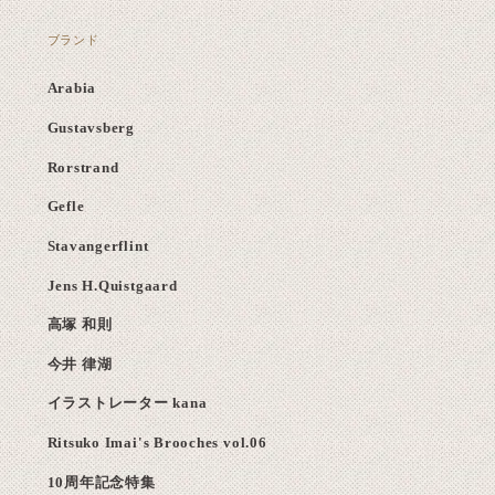
ブランド
Arabia
Gustavsberg
Rorstrand
Gefle
Stavangerflint
Jens H.Quistgaard
高塚 和則
今井 律湖
イラストレーター kana
Ritsuko Imai's Brooches vol.06
10周年記念特集