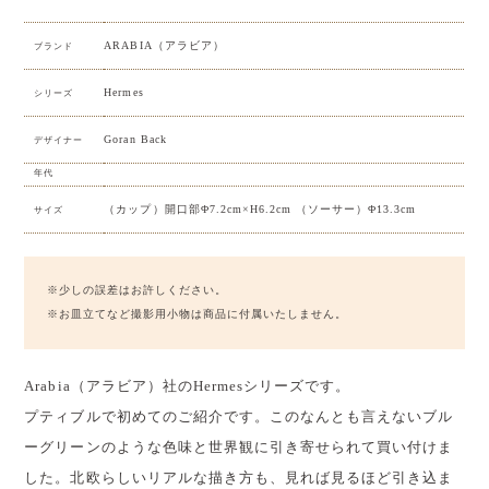
ARABIA（アラビア）
ブランド
Hermes
シリーズ
Goran Back
デザイナー
年代
（カップ）開口部Φ7.2cm×H6.2cm （ソーサー）Φ13.3cm
サイズ
※少しの誤差はお許しください。
※お皿立てなど撮影用小物は商品に付属いたしません。
Arabia（アラビア）社のHermesシリーズです。
プティブルで初めてのご紹介です。このなんとも言えないブル
ーグリーンのような色味と世界観に引き寄せられて買い付けま
した。北欧らしいリアルな描き方も、見れば見るほど引き込ま