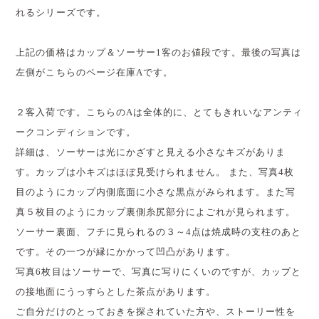
れるシリーズです。
上記の価格はカップ＆ソーサー1客のお値段です。最後の写真は
左側がこちらのページ在庫Aです。
２客入荷です。こちらのAは全体的に、とてもきれいなアンティ
ークコンディションです。
詳細は、ソーサーは光にかざすと見える小さなキズがありま
す。カップは小キズはほぼ見受けられません。 また、写真4枚
目のようにカップ内側底面に小さな黒点がみられます。また写
真５枚目のようにカップ裏側糸尻部分によごれが見られます。
ソーサー裏面、フチに見られるの３～4点は焼成時の支柱のあと
です。その一つが縁にかかって凹凸があります。
写真6枚目はソーサーで、写真に写りにくいのですが、カップと
の接地面にうっすらとした茶点があります。
ご自分だけのとっておきを探されていた方や、ストーリー性を