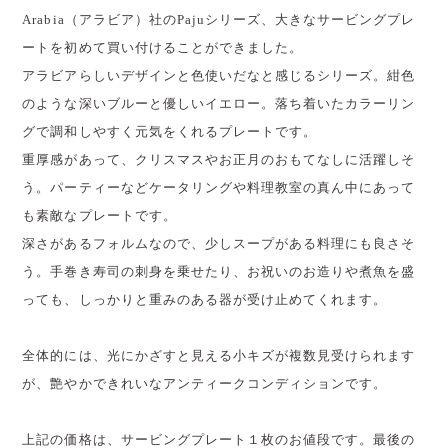
Arabia（アラビア）社のPajuシリーズ、大きなサービングプレ
ートを初めて買い付けることができました。
アラビアらしいデザインと色使いだなと感じるシリーズ。紺色
のような深いブルーと優しいイエロー。落ち着いたカラーリン
グで調和しやすく元気をくれるプレートです。
重厚感があって、クリスマスやお正月のおもてなしに活躍しそ
う。パーティーなどケータリングや料理教室の真ん中にあって
も素敵なプレートです。
深さがあるフォルムなので、少しスープがある料理にも良さそ
う。手巻き寿司の刺身を乗せたり、お祝いのお造りや煮魚を盛
っても、しっかりと重みのある器が受け止めてくれます。
全体的には、光にかざすと見える小キズが複数見受けられます
が、艶やかできれいなアンティークコンディションです。
上記の価格は、サービングプレート１枚のお値段です。最後の