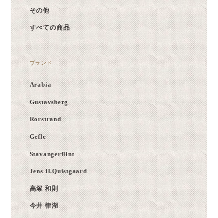
その他
すべての商品
ブランド
Arabia
Gustavsberg
Rorstrand
Gefle
Stavangerflint
Jens H.Quistgaard
高塚 和則
今井 律湖