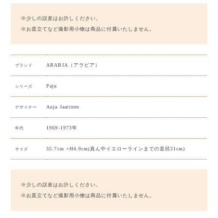
※少しの誤差はお許しください。
※お皿立てなど撮影用小物は商品に付属いたしません。
ARABIA（アラビア）
ブランド
Paju
シリーズ
Anja Jaatinen
デザイナー
1969-1973年
年代
35.7cm ×H4.9cm(真ん中イエローラインまでの直径21cm)
サイズ
※少しの誤差はお許しください。
※お皿立てなど撮影用小物は商品に付属いたしません。